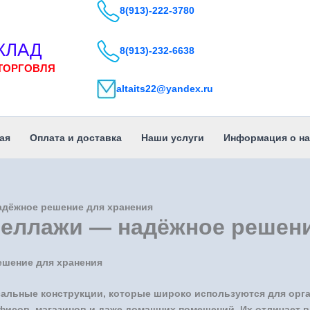
8(913)-222-3780
КЛАД
8(913)-232-6638
ТОРГОВЛЯ
altaits22@yandex.ru
ая
Оплата и доставка
Наши услуги
Информация о на
адёжное решение для хранения
теллажи — надёжное решени
ешение для хранения
альные конструкции, которые широко используются для орг
офисов, магазинов и даже домашних помещений. Их отличает в