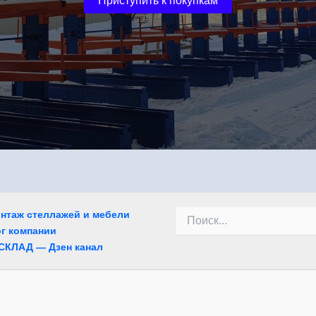
Приступить к покупкам
Поиск:
онтаж стеллажей и мебели
г компании
СКЛАД — Дзен канал