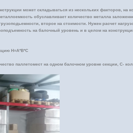
нструкции может складываться из нескольких факторов, на к
еталлоемкость обуславливает количество металла заложенног
грузоподьемности, второе на стоимости. Нужен расчет нагруз
подъемность на балочный уровень и в целом на конструкцию.
екцию Н=А*В*С
личество паллетомест на одном балочном уровне секции, С- к