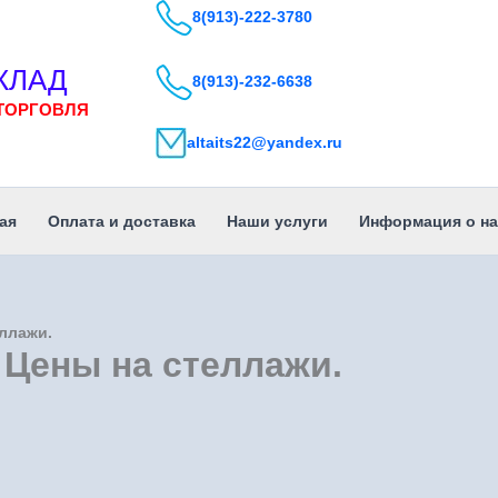
8(913)-222-3780
КЛАД
8(913)-232-6638
ТОРГОВЛЯ
altaits22@yandex.ru
ая
Оплата и доставка
Наши услуги
Информация о на
еллажи.
 Цены на стеллажи.