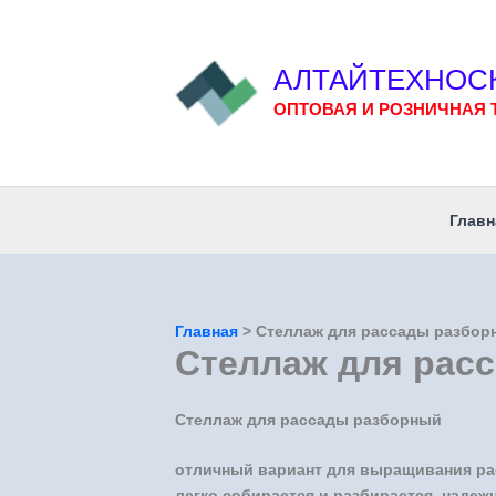
Перейти
к
содержимому
АЛТАЙТЕХНОС
ОПТОВАЯ И РОЗНИЧНАЯ 
Главн
Главная
Стеллаж для рассады разбор
Стеллаж для рас
Стеллаж для рассады разборный
отличный вариант для выращивания рас
легко собирается и разбирается, надеж