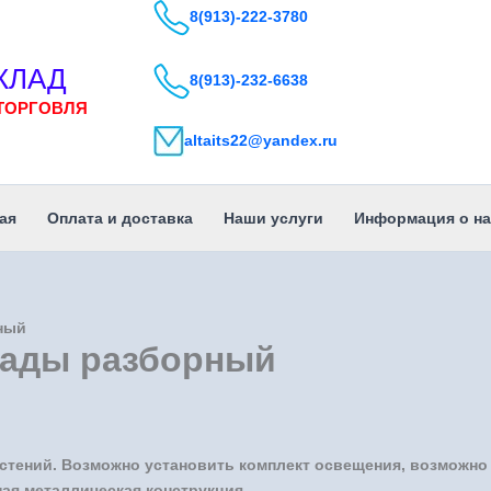
8(913)-222-3780
КЛАД
8(913)-232-6638
ТОРГОВЛЯ
altaits22@yandex.ru
ая
Оплата и доставка
Наши услуги
Информация о на
ный
сады разборный
тений. Возможно установить комплект освещения, возможно 
ная металлическая конструкция.