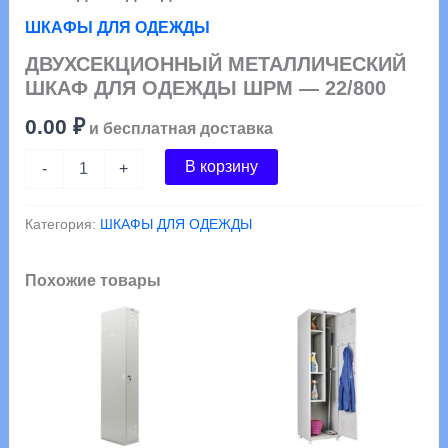
Главная
/
ШКАФЫ МЕТАЛЛИЧЕСКИЕ
/
ШКАФЫ ДЛЯ
ОДЕЖДЫ
/ ДВУХСЕКЦИОННЫЙ МЕТАЛЛИЧЕСКИЙ
ШКАФ ДЛЯ ОДЕЖДЫ ШРМ — 22/800
ШКАФЫ ДЛЯ ОДЕЖДЫ
ДВУХСЕКЦИОННЫЙ МЕТАЛЛИЧЕСКИЙ
ШКАФ ДЛЯ ОДЕЖДЫ ШРМ — 22/800
0.00
₽
и бесплатная доставка
Количество
В корзину
-
+
товара
ДВУХСЕКЦИОННЫЙ
МЕТАЛЛИЧЕСКИЙ
Категория:
ШКАФЫ ДЛЯ ОДЕЖДЫ
ШКАФ
ДЛЯ
ОДЕЖДЫ
Похожие товары
ШРМ
-
22/800