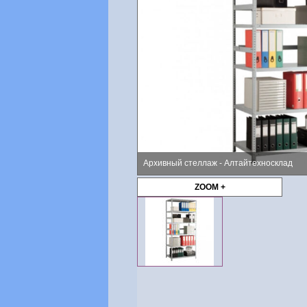
Архивный стеллаж - Алтайтехносклад
ZOOM +