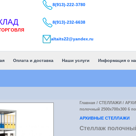
8(913)-222-3780
КЛАД
8(913)-232-6638
ТОРГОВЛЯ
altaits22@yandex.ru
ая
Оплата и доставка
Наши услуги
Информация о на
Главная
/
СТЕЛЛАЖИ
/
АРХ
полочный 2500х700х300 6 п
АРХИВНЫЕ СТЕЛЛАЖИ
Стеллаж полочный