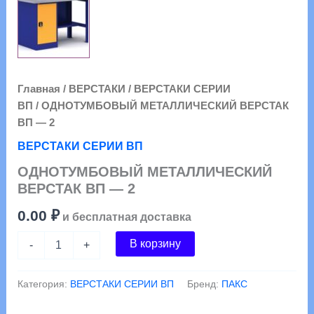
Главная
/
ВЕРСТАКИ
/
ВЕРСТАКИ СЕРИИ
ВП
/ ОДНОТУМБОВЫЙ МЕТАЛЛИЧЕСКИЙ ВЕРСТАК
ВП — 2
ВЕРСТАКИ СЕРИИ ВП
ОДНОТУМБОВЫЙ МЕТАЛЛИЧЕСКИЙ
ВЕРСТАК ВП — 2
0.00
₽
и бесплатная доставка
Количество
В корзину
-
+
товара
ОДНОТУМБОВЫЙ
МЕТАЛЛИЧЕСКИЙ
Категория:
ВЕРСТАКИ СЕРИИ ВП
Бренд:
ПАКС
ВЕРСТАК
ВП