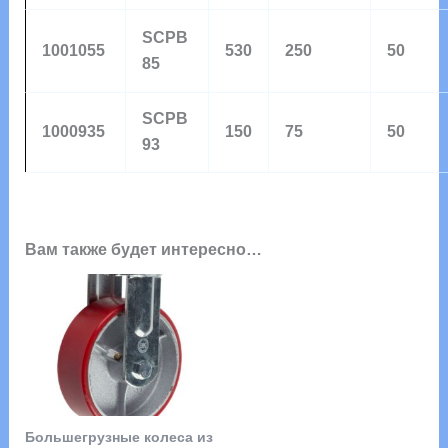
SCPB
1001055
530
250
50
85
SCPB
1000935
150
75
50
93
Вам также будет интересно…
Большегрузные колеса из