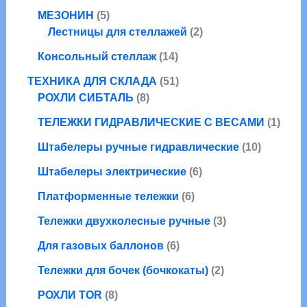
в
а
т
5
о
о
МЕЗОНИН
5
а
р
о
т
в
в
2
Лестницы для стеллажей
2
р
о
в
о
а
т
о
1
в
а
Консольный стеллаж
14
в
р
о
в
4
р
а
а
5
в
ТЕХНИКА ДЛЯ СКЛАДА
51
т
о
р
8
1
а
РОХЛИ СИБТАЛЬ
8
о
в
о
т
т
р
в
1
ТЕЛЕЖКИ ГИДРАВЛИЧЕСКИЕ С ВЕСАМИ
1
в
о
о
а
а
т
в
в
1
Штабелеры ручные гидравлические
10
р
о
а
а
0
о
6
в
Штабелеры электрические
6
р
р
т
в
т
а
о
6
о
Платформенные тележки
6
о
р
в
т
в
в
3
Тележки двухколесные ручные
3
о
а
а
т
6
в
р
Для газовых баллонов
6
р
о
т
а
о
о
2
в
Тележки для бочек (бочкокаты)
2
о
р
в
в
т
а
8
в
о
РОХЛИ TOR
8
о
р