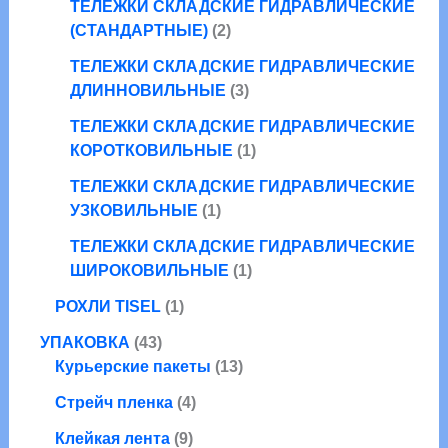
т
а
в
ТЕЛЕЖКИ СКЛАДСКИЕ ГИДРАВЛИЧЕСКИЕ
в
а
о
2
р
(СТАНДАРТНЫЕ)
2
а
в
т
о
р
ТЕЛЕЖКИ СКЛАДСКИЕ ГИДРАВЛИЧЕСКИЕ
а
о
в
3
а
ДЛИННОВИЛЬНЫЕ
3
р
в
т
о
а
ТЕЛЕЖКИ СКЛАДСКИЕ ГИДРАВЛИЧЕСКИЕ
о
в
р
1
КОРОТКОВИЛЬНЫЕ
1
в
а
т
а
ТЕЛЕЖКИ СКЛАДСКИЕ ГИДРАВЛИЧЕСКИЕ
о
1
р
УЗКОВИЛЬНЫЕ
1
в
т
а
а
ТЕЛЕЖКИ СКЛАДСКИЕ ГИДРАВЛИЧЕСКИЕ
о
1
р
ШИРОКОВИЛЬНЫЕ
1
в
т
1
а
РОХЛИ TISEL
1
о
т
р
4
в
УПАКОВКА
43
о
3
1
а
Курьерские пакеты
13
в
т
3
р
а
4
Стрейч пленка
4
о
т
р
т
в
9
о
Клейкая лента
9