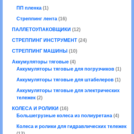
о
а
т
в
1
в
ПП пленка
1
р
о
а
т
а
а
в
1
р
Стреппинг лента
16
о
р
а
6
о
в
а
1
ПАЛЛЕТОУПАКОВЩИКИ
12
р
т
в
а
2
о
о
2
СТРЕППИНГ ИНСТРУМЕНТ
24
р
т
в
в
4
1
о
СТРЕППИНГ МАШИНЫ
10
а
т
0
в
р
4
о
Аккумуляторы тяговые
4
т
а
о
т
в
1
Аккумуляторы тяговые для погрузчиков
1
о
р
в
о
а
т
в
о
1
Аккумуляторы тяговые для штабелеров
1
в
р
о
а
в
т
а
а
в
Аккумуляторы тяговые для электрических
р
о
2
р
а
тележек
2
о
в
т
а
р
1
в
а
КОЛЕСА И РОЛИКИ
16
о
6
4
р
Большегрузные колеса из полиуретана
4
в
т
т
а
Колеса и ролики для гидравлических тележек
о
о
1
р
12