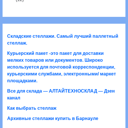
в
в
2
а
а
а
т
р
р
о
о
а
в
в
а
Складские стеллажи. Самый лучший паллетный
р
стеллаж.
о
Курьерский пакет -это пакет для доставки
в
мелких товаров или документов. Широко
используется для почтовой корреспонденции,
курьерскими службами, электронными/ маркет
площадками.
Все для склада — АЛТАЙТЕХНОСКЛАД — Дзен
канал
Как выбрать стеллаж
Архивные стеллажи купить в Барнауле