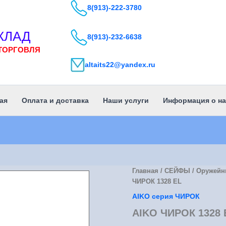
8(913)-222-3780
КЛАД
8(913)-232-6638
ТОРГОВЛЯ
altaits22@yandex.ru
ая
Оплата и доставка
Наши услуги
Информация о на
Главная
/
СЕЙФЫ
/
Оружейн
ЧИРОК 1328 EL
АIKO серия ЧИРОК
AIKO ЧИРОК 1328 