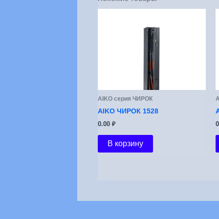
АIKO серия ЧИРОК
А
AIKO ЧИРОК 1528
0.00
₽
В корзину