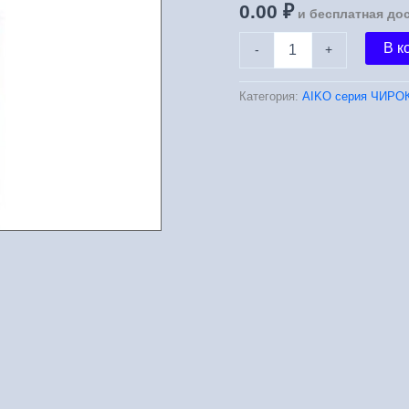
0.00
₽
и бесплатная до
Количество
В к
-
+
товара
AIKO
ЧИРОК
Категория:
АIKO серия ЧИРО
1328
EL