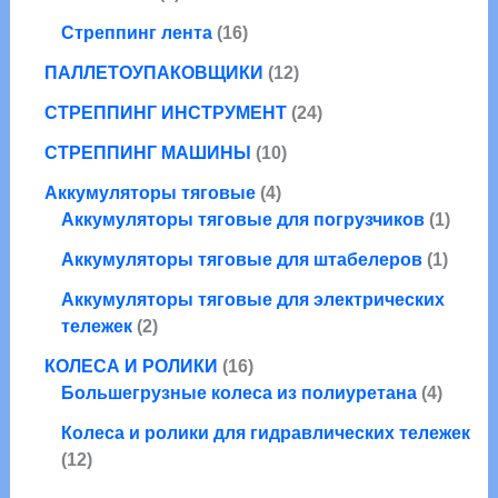
р
о
а
т
а
а
в
1
р
Стреппинг лента
16
о
р
а
6
о
в
а
1
ПАЛЛЕТОУПАКОВЩИКИ
12
р
т
в
а
2
о
о
2
СТРЕППИНГ ИНСТРУМЕНТ
24
р
т
в
в
4
1
о
СТРЕППИНГ МАШИНЫ
10
а
т
0
в
р
4
о
Аккумуляторы тяговые
4
т
а
о
т
в
1
Аккумуляторы тяговые для погрузчиков
1
о
р
в
о
а
т
в
о
1
Аккумуляторы тяговые для штабелеров
1
в
р
о
а
в
т
а
а
в
Аккумуляторы тяговые для электрических
р
о
2
р
а
тележек
2
о
в
т
а
р
1
в
а
КОЛЕСА И РОЛИКИ
16
о
6
4
р
Большегрузные колеса из полиуретана
4
в
т
т
а
Колеса и ролики для гидравлических тележек
о
о
1
р
12
в
в
2
а