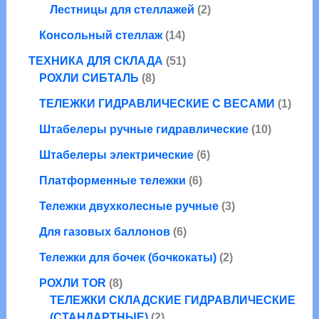
а
р
о
т
в
в
2
Лестницы для стеллажей
2
р
о
в
о
а
т
о
1
в
а
Консольный стеллаж
14
в
р
о
в
4
р
а
а
5
в
ТЕХНИКА ДЛЯ СКЛАДА
51
т
о
р
8
1
а
РОХЛИ СИБТАЛЬ
8
о
в
о
т
т
р
в
1
ТЕЛЕЖКИ ГИДРАВЛИЧЕСКИЕ С ВЕСАМИ
1
в
о
о
а
а
т
в
в
1
Штабелеры ручные гидравлические
10
р
о
а
а
0
о
6
в
Штабелеры электрические
6
р
р
т
в
т
а
о
6
о
Платформенные тележки
6
о
р
в
т
в
в
3
Тележки двухколесные ручные
3
о
а
а
т
6
в
р
Для газовых баллонов
6
р
о
т
а
о
о
2
в
Тележки для бочек (бочкокаты)
2
о
р
в
в
т
а
8
в
о
РОХЛИ TOR
8
о
р
т
а
в
ТЕЛЕЖКИ СКЛАДСКИЕ ГИДРАВЛИЧЕСКИЕ
в
а
о
2
р
(СТАНДАРТНЫЕ)
2