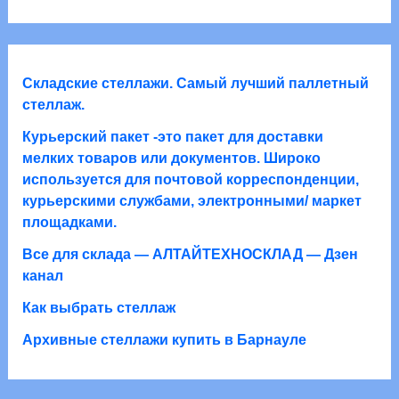
а
а
т
р
р
о
о
а
в
в
а
Складские стеллажи. Самый лучший паллетный
р
стеллаж.
о
Курьерский пакет -это пакет для доставки
в
мелких товаров или документов. Широко
используется для почтовой корреспонденции,
курьерскими службами, электронными/ маркет
площадками.
Все для склада — АЛТАЙТЕХНОСКЛАД — Дзен
канал
Как выбрать стеллаж
Архивные стеллажи купить в Барнауле