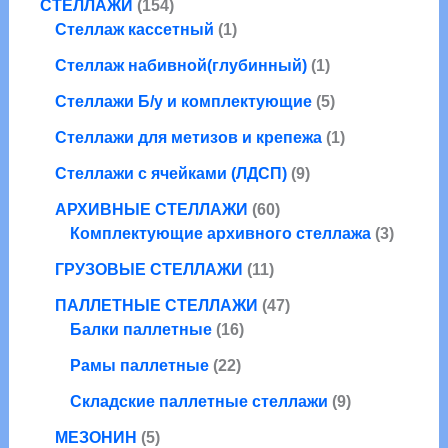
а
1
в
о
в
СТЕЛЛАЖИ
154
о
о
р
5
1
а
в
Стеллаж кассетный
1
в
в
а
4
т
р
а
а
1
Стеллаж набивной(глубинный)
1
т
о
а
р
р
т
о
в
о
5
Стеллажи Б/у и комплектующие
5
о
о
в
а
в
т
в
в
1
Стеллажи для метизов и крепежа
1
а
р
о
а
т
р
9
в
Стеллажи с ячейками (ЛДСП)
9
р
о
а
т
а
6
в
АРХИВНЫЕ СТЕЛЛАЖИ
60
о
р
0
а
3
Комплектующие архивного стеллажа
3
в
о
т
р
т
1
а
в
ГРУЗОВЫЕ СТЕЛЛАЖИ
11
о
о
1
р
в
4
в
ПАЛЛЕТНЫЕ СТЕЛЛАЖИ
47
т
о
1
а
7
а
Балки паллетные
16
о
в
6
р
т
р
2
в
Рамы паллетные
22
т
о
о
а
2
а
о
в
в
9
Складские паллетные стеллажи
9
т
р
в
а
т
5
о
о
МЕЗОНИН
5