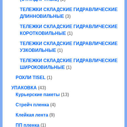
а
в
т
о
р
ТЕЛЕЖКИ СКЛАДСКИЕ ГИДРАВЛИЧЕСКИЕ
а
о
в
3
а
ДЛИННОВИЛЬНЫЕ
3
р
в
т
о
а
ТЕЛЕЖКИ СКЛАДСКИЕ ГИДРАВЛИЧЕСКИЕ
о
в
р
1
КОРОТКОВИЛЬНЫЕ
1
в
а
т
а
ТЕЛЕЖКИ СКЛАДСКИЕ ГИДРАВЛИЧЕСКИЕ
о
1
р
УЗКОВИЛЬНЫЕ
1
в
т
а
а
ТЕЛЕЖКИ СКЛАДСКИЕ ГИДРАВЛИЧЕСКИЕ
о
1
р
ШИРОКОВИЛЬНЫЕ
1
в
т
1
а
РОХЛИ TISEL
1
о
т
р
4
в
УПАКОВКА
43
о
3
1
а
Курьерские пакеты
13
в
т
3
р
а
4
Стрейч пленка
4
о
т
р
т
в
9
о
Клейкая лента
9
о
а
т
в
1
в
ПП пленка
1