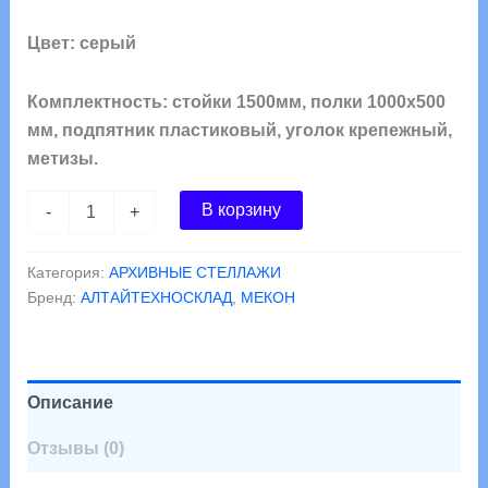
Цвет: серый
Комплектность: стойки 1500мм, полки 1000х500
мм, подпятник пластиковый, уголок крепежный,
метизы.
Количество
В корзину
-
+
товара
Стеллаж
полочный
Категория:
АРХИВНЫЕ СТЕЛЛАЖИ
1500х1000х500
Бренд:
АЛТАЙТЕХНОСКЛАД
,
МЕКОН
4
полки
Описание
Отзывы (0)