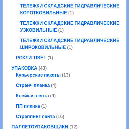
т
о
а
ТЕЛЕЖКИ СКЛАДСКИЕ ГИДРАВЛИЧЕСКИЕ
о
в
р
1
КОРОТКОВИЛЬНЫЕ
1
в
а
т
а
ТЕЛЕЖКИ СКЛАДСКИЕ ГИДРАВЛИЧЕСКИЕ
о
1
р
УЗКОВИЛЬНЫЕ
1
в
т
а
а
ТЕЛЕЖКИ СКЛАДСКИЕ ГИДРАВЛИЧЕСКИЕ
о
1
р
ШИРОКОВИЛЬНЫЕ
1
в
т
1
а
РОХЛИ TISEL
1
о
т
р
4
в
УПАКОВКА
43
о
3
1
а
Курьерские пакеты
13
в
т
3
р
а
4
Стрейч пленка
4
о
т
р
т
в
9
о
Клейкая лента
9
о
а
т
в
1
в
ПП пленка
1
р
о
а
т
а
а
в
1
р
Стреппинг лента
16
о
р
а
6
о
в
а
1
ПАЛЛЕТОУПАКОВЩИКИ
12