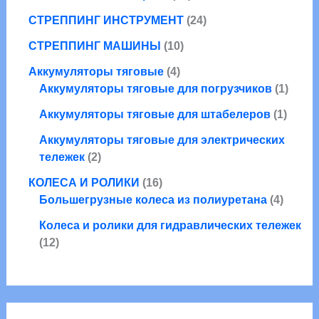
р
т
в
а
2
о
о
2
СТРЕППИНГ ИНСТРУМЕНТ
24
р
т
в
в
4
1
о
СТРЕППИНГ МАШИНЫ
10
а
т
0
в
р
4
о
Аккумуляторы тяговые
4
т
а
о
т
в
1
Аккумуляторы тяговые для погрузчиков
1
о
р
в
о
а
т
в
о
1
Аккумуляторы тяговые для штабелеров
1
в
р
о
а
в
т
а
а
в
Аккумуляторы тяговые для электрических
р
о
2
р
а
тележек
2
о
в
т
а
р
1
в
а
КОЛЕСА И РОЛИКИ
16
о
6
4
р
Большегрузные колеса из полиуретана
4
в
т
т
а
Колеса и ролики для гидравлических тележек
о
о
1
р
12
в
в
2
а
а
а
т
р
р
о
о
а
в
в