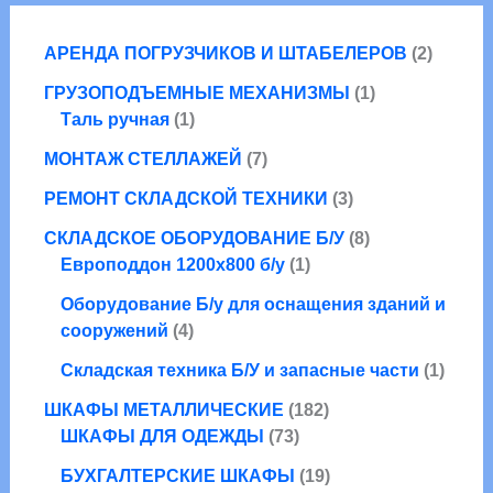
2
АРЕНДА ПОГРУЗЧИКОВ И ШТАБЕЛЕРОВ
2
т
1
ГРУЗОПОДЪЕМНЫЕ МЕХАНИЗМЫ
1
о
1
т
Таль ручная
1
в
т
о
7
а
МОНТАЖ СТЕЛЛАЖЕЙ
7
о
в
т
р
в
3
а
РЕМОНТ СКЛАДСКОЙ ТЕХНИКИ
3
о
а
а
т
р
в
8
СКЛАДСКОЕ ОБОРУДОВАНИЕ Б/У
8
р
о
а
1
т
Европоддон 1200х800 б/у
1
в
р
т
о
а
Оборудование Б/у для оснащения зданий и
о
о
в
4
р
сооружений
4
в
в
а
т
а
а
р
1
Складская техника Б/У и запасные части
1
о
р
о
т
в
1
ШКАФЫ МЕТАЛЛИЧЕСКИЕ
182
в
о
а
7
8
ШКАФЫ ДЛЯ ОДЕЖДЫ
73
в
р
3
2
1
а
БУХГАЛТЕРСКИЕ ШКАФЫ
19
а
т
т