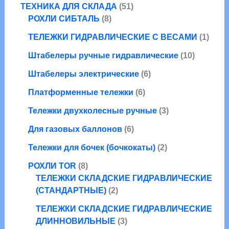
а
а
5
в
ТЕХНИКА ДЛЯ СКЛАДА
51
т
о
р
8
1
а
РОХЛИ СИБТАЛЬ
8
о
в
о
т
т
р
в
1
ТЕЛЕЖКИ ГИДРАВЛИЧЕСКИЕ С ВЕСАМИ
1
в
о
о
а
а
т
в
в
1
Штабелеры ручные гидравлические
10
р
о
а
а
0
о
6
в
Штабелеры электрические
6
р
р
т
в
т
а
о
6
о
Платформенные тележки
6
о
р
в
т
в
в
3
Тележки двухколесные ручные
3
о
а
а
т
6
в
р
Для газовых баллонов
6
р
о
т
а
о
о
2
в
Тележки для бочек (бочкокаты)
2
о
р
в
в
т
а
8
в
о
РОХЛИ TOR
8
о
р
т
а
в
ТЕЛЕЖКИ СКЛАДСКИЕ ГИДРАВЛИЧЕСКИЕ
в
а
о
2
р
(СТАНДАРТНЫЕ)
2
а
в
т
о
р
ТЕЛЕЖКИ СКЛАДСКИЕ ГИДРАВЛИЧЕСКИЕ
а
о
в
3
а
ДЛИННОВИЛЬНЫЕ
3
р
в