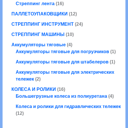
а
в
1
р
Стреппинг лента
16
о
р
а
6
о
в
а
1
ПАЛЛЕТОУПАКОВЩИКИ
12
р
т
в
а
2
о
о
2
СТРЕППИНГ ИНСТРУМЕНТ
24
р
т
в
в
4
1
о
СТРЕППИНГ МАШИНЫ
10
а
т
0
в
р
4
о
Аккумуляторы тяговые
4
т
а
о
т
в
1
Аккумуляторы тяговые для погрузчиков
1
о
р
в
о
а
т
в
о
1
Аккумуляторы тяговые для штабелеров
1
в
р
о
а
в
т
а
а
в
Аккумуляторы тяговые для электрических
р
о
2
р
а
тележек
2
о
в
т
а
р
1
в
а
КОЛЕСА И РОЛИКИ
16
о
6
4
р
Большегрузные колеса из полиуретана
4
в
т
т
а
Колеса и ролики для гидравлических тележек
о
о
1
р
12
в
в
2
а
а
а
т