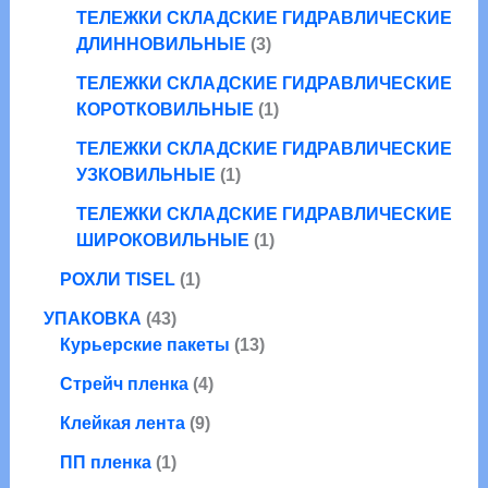
в
т
о
р
ТЕЛЕЖКИ СКЛАДСКИЕ ГИДРАВЛИЧЕСКИЕ
а
о
в
3
а
ДЛИННОВИЛЬНЫЕ
3
р
в
т
о
а
ТЕЛЕЖКИ СКЛАДСКИЕ ГИДРАВЛИЧЕСКИЕ
о
в
р
1
КОРОТКОВИЛЬНЫЕ
1
в
а
т
а
ТЕЛЕЖКИ СКЛАДСКИЕ ГИДРАВЛИЧЕСКИЕ
о
1
р
УЗКОВИЛЬНЫЕ
1
в
т
а
а
ТЕЛЕЖКИ СКЛАДСКИЕ ГИДРАВЛИЧЕСКИЕ
о
1
р
ШИРОКОВИЛЬНЫЕ
1
в
т
1
а
РОХЛИ TISEL
1
о
т
р
4
в
УПАКОВКА
43
о
3
1
а
Курьерские пакеты
13
в
т
3
р
а
4
Стрейч пленка
4
о
т
р
т
в
9
о
Клейкая лента
9
о
а
т
в
1
в
ПП пленка
1
р
о
а
т
а