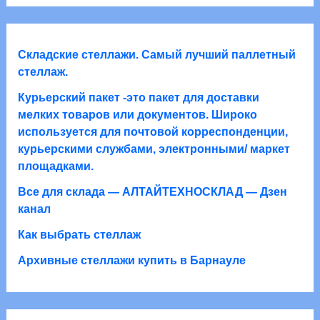
р
р
о
о
а
в
в
а
Складские стеллажи. Самый лучший паллетный
р
стеллаж.
о
Курьерский пакет -это пакет для доставки
в
мелких товаров или документов. Широко
используется для почтовой корреспонденции,
курьерскими службами, электронными/ маркет
площадками.
Все для склада — АЛТАЙТЕХНОСКЛАД — Дзен
канал
Как выбрать стеллаж
Архивные стеллажи купить в Барнауле