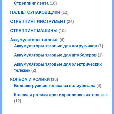
а
в
1
р
Стреппинг лента
16
о
р
а
6
о
в
а
1
ПАЛЛЕТОУПАКОВЩИКИ
12
р
т
в
а
2
о
о
2
СТРЕППИНГ ИНСТРУМЕНТ
24
р
т
в
в
4
1
о
СТРЕППИНГ МАШИНЫ
10
а
т
0
в
р
4
о
Аккумуляторы тяговые
4
т
а
о
т
в
1
Аккумуляторы тяговые для погрузчиков
1
о
р
в
о
а
т
в
о
1
Аккумуляторы тяговые для штабелеров
1
в
р
о
а
в
т
а
а
в
Аккумуляторы тяговые для электрических
р
о
2
р
а
тележек
2
о
в
т
а
р
1
в
а
КОЛЕСА И РОЛИКИ
16
о
6
4
р
Большегрузные колеса из полиуретана
4
в
т
т
а
Колеса и ролики для гидравлических тележек
о
о
1
р
12
в
в
2
а
а
а
т