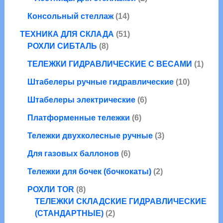
р
о
в
о
а
т
о
1
в
а
Консольный стеллаж
14
в
р
о
в
4
р
а
а
5
в
ТЕХНИКА ДЛЯ СКЛАДА
51
т
о
р
8
1
а
РОХЛИ СИБТАЛЬ
8
о
в
о
т
т
р
в
1
ТЕЛЕЖКИ ГИДРАВЛИЧЕСКИЕ С ВЕСАМИ
1
в
о
о
а
а
т
в
в
1
Штабелеры ручные гидравлические
10
р
о
а
а
0
о
6
в
Штабелеры электрические
6
р
р
т
в
т
а
о
6
о
Платформенные тележки
6
о
р
в
т
в
в
3
Тележки двухколесные ручные
3
о
а
а
т
6
в
р
Для газовых баллонов
6
р
о
т
а
о
о
2
в
Тележки для бочек (бочкокаты)
2
о
р
в
в
т
а
8
в
о
РОХЛИ TOR
8
о
р
т
а
в
ТЕЛЕЖКИ СКЛАДСКИЕ ГИДРАВЛИЧЕСКИЕ
в
а
о
2
р
(СТАНДАРТНЫЕ)
2
а