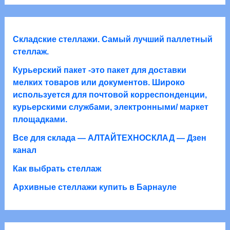
р
р
о
о
а
в
в
а
Складские стеллажи. Самый лучший паллетный
р
стеллаж.
о
Курьерский пакет -это пакет для доставки
в
мелких товаров или документов. Широко
используется для почтовой корреспонденции,
курьерскими службами, электронными/ маркет
площадками.
Все для склада — АЛТАЙТЕХНОСКЛАД — Дзен
канал
Как выбрать стеллаж
Архивные стеллажи купить в Барнауле