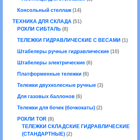
р
о
в
о
а
т
о
1
в
а
Консольный стеллаж
14
в
р
о
в
4
р
а
а
5
в
ТЕХНИКА ДЛЯ СКЛАДА
51
т
о
р
8
1
а
РОХЛИ СИБТАЛЬ
8
о
в
о
т
т
р
в
1
ТЕЛЕЖКИ ГИДРАВЛИЧЕСКИЕ С ВЕСАМИ
1
в
о
о
а
а
т
в
в
1
Штабелеры ручные гидравлические
10
р
о
а
а
0
о
6
в
Штабелеры электрические
6
р
р
т
в
т
а
о
6
о
Платформенные тележки
6
о
р
в
т
в
в
3
Тележки двухколесные ручные
3
о
а
а
т
6
в
р
Для газовых баллонов
6
р
о
т
а
о
о
2
в
Тележки для бочек (бочкокаты)
2
о
р
в
в
т
а
8
в
о
РОХЛИ TOR
8
о
р
т
а
в
ТЕЛЕЖКИ СКЛАДСКИЕ ГИДРАВЛИЧЕСКИЕ
в
а
о
2
р
(СТАНДАРТНЫЕ)
2
а