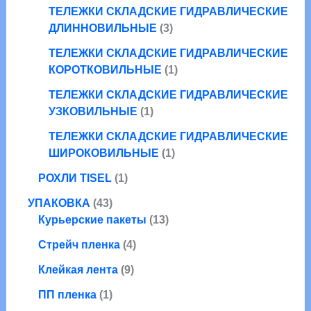
в
т
о
р
ТЕЛЕЖКИ СКЛАДСКИЕ ГИДРАВЛИЧЕСКИЕ
а
о
в
3
а
ДЛИННОВИЛЬНЫЕ
3
р
в
т
о
а
ТЕЛЕЖКИ СКЛАДСКИЕ ГИДРАВЛИЧЕСКИЕ
о
в
р
1
КОРОТКОВИЛЬНЫЕ
1
в
а
т
а
ТЕЛЕЖКИ СКЛАДСКИЕ ГИДРАВЛИЧЕСКИЕ
о
1
р
УЗКОВИЛЬНЫЕ
1
в
т
а
а
ТЕЛЕЖКИ СКЛАДСКИЕ ГИДРАВЛИЧЕСКИЕ
о
1
р
ШИРОКОВИЛЬНЫЕ
1
в
т
1
а
РОХЛИ TISEL
1
о
т
р
4
в
УПАКОВКА
43
о
3
1
а
Курьерские пакеты
13
в
т
3
р
а
4
Стрейч пленка
4
о
т
р
т
в
9
о
Клейкая лента
9
о
а
т
в
1
в
ПП пленка
1
р
о
а
т
а