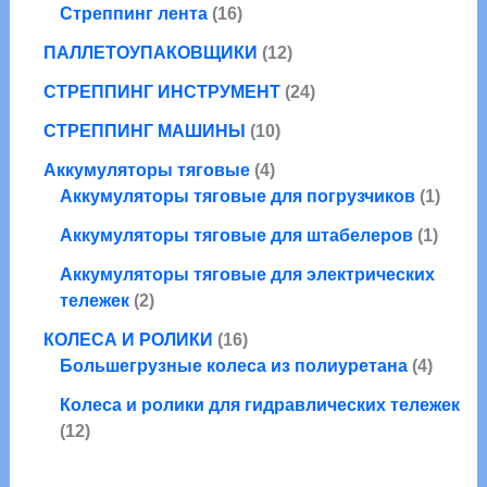
а
в
1
р
Стреппинг лента
16
о
р
а
6
о
в
а
1
ПАЛЛЕТОУПАКОВЩИКИ
12
р
т
в
а
2
о
о
2
СТРЕППИНГ ИНСТРУМЕНТ
24
р
т
в
в
4
1
о
СТРЕППИНГ МАШИНЫ
10
а
т
0
в
р
4
о
Аккумуляторы тяговые
4
т
а
о
т
в
1
Аккумуляторы тяговые для погрузчиков
1
о
р
в
о
а
т
в
о
1
Аккумуляторы тяговые для штабелеров
1
в
р
о
а
в
т
а
а
в
Аккумуляторы тяговые для электрических
р
о
2
р
а
тележек
2
о
в
т
а
р
1
в
а
КОЛЕСА И РОЛИКИ
16
о
6
4
р
Большегрузные колеса из полиуретана
4
в
т
т
а
Колеса и ролики для гидравлических тележек
о
о
1
р
12
в
в
2
а
а
а
т