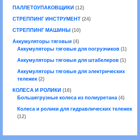
а
6
о
в
а
1
ПАЛЛЕТОУПАКОВЩИКИ
12
р
т
в
а
2
о
о
2
СТРЕППИНГ ИНСТРУМЕНТ
24
р
т
в
в
4
1
о
СТРЕППИНГ МАШИНЫ
10
а
т
0
в
р
4
о
Аккумуляторы тяговые
4
т
а
о
т
в
1
Аккумуляторы тяговые для погрузчиков
1
о
р
в
о
а
т
в
о
1
Аккумуляторы тяговые для штабелеров
1
в
р
о
а
в
т
а
а
в
Аккумуляторы тяговые для электрических
р
о
2
р
а
тележек
2
о
в
т
а
р
1
в
а
КОЛЕСА И РОЛИКИ
16
о
6
4
р
Большегрузные колеса из полиуретана
4
в
т
т
а
Колеса и ролики для гидравлических тележек
о
о
1
р
12
в
в
2
а
а
а
т
р
р
о