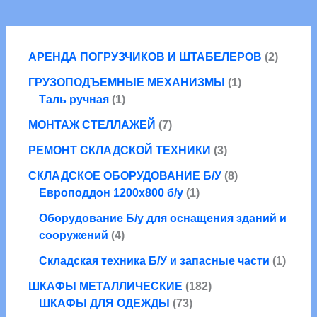
2
АРЕНДА ПОГРУЗЧИКОВ И ШТАБЕЛЕРОВ
2
т
1
ГРУЗОПОДЪЕМНЫЕ МЕХАНИЗМЫ
1
о
1
т
Таль ручная
1
в
т
о
7
а
МОНТАЖ СТЕЛЛАЖЕЙ
7
о
в
т
р
в
3
а
РЕМОНТ СКЛАДСКОЙ ТЕХНИКИ
3
о
а
а
т
р
в
8
СКЛАДСКОЕ ОБОРУДОВАНИЕ Б/У
8
р
о
а
1
т
Европоддон 1200х800 б/у
1
в
р
т
о
а
Оборудование Б/у для оснащения зданий и
о
о
в
4
р
сооружений
4
в
в
а
т
а
а
р
1
Складская техника Б/У и запасные части
1
о
р
о
т
в
1
ШКАФЫ МЕТАЛЛИЧЕСКИЕ
182
в
о
а
7
8
ШКАФЫ ДЛЯ ОДЕЖДЫ
73
в