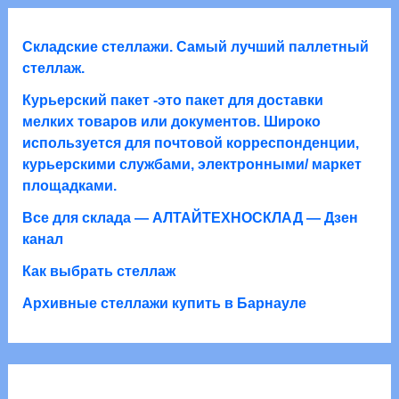
о
а
в
в
а
Складские стеллажи. Самый лучший паллетный
р
стеллаж.
о
Курьерский пакет -это пакет для доставки
в
мелких товаров или документов. Широко
используется для почтовой корреспонденции,
курьерскими службами, электронными/ маркет
площадками.
Все для склада — АЛТАЙТЕХНОСКЛАД — Дзен
канал
Как выбрать стеллаж
Архивные стеллажи купить в Барнауле