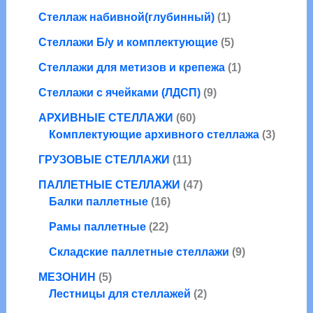
а
4
т
р
а
а
1
Стеллаж набивной(глубинный)
1
т
о
а
р
р
т
о
в
о
5
Стеллажи Б/у и комплектующие
5
о
о
в
а
в
т
в
в
1
Стеллажи для метизов и крепежа
1
а
р
о
а
т
р
9
в
Стеллажи с ячейками (ЛДСП)
9
р
о
а
т
а
6
в
АРХИВНЫЕ СТЕЛЛАЖИ
60
о
р
0
а
3
Комплектующие архивного стеллажа
3
в
о
т
р
т
1
а
в
ГРУЗОВЫЕ СТЕЛЛАЖИ
11
о
о
1
р
в
4
в
ПАЛЛЕТНЫЕ СТЕЛЛАЖИ
47
т
о
1
а
7
а
Балки паллетные
16
о
в
6
р
т
р
2
в
Рамы паллетные
22
т
о
о
а
2
а
о
в
в
9
Складские паллетные стеллажи
9
т
р
в
а
т
5
о
о
МЕЗОНИН
5
а
р
о
т
в
в
2
Лестницы для стеллажей
2
р
о
в
о
а
т