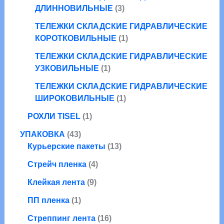
а
о
в
3
а
ДЛИННОВИЛЬНЫЕ
3
р
в
т
о
а
ТЕЛЕЖКИ СКЛАДСКИЕ ГИДРАВЛИЧЕСКИЕ
о
в
р
1
КОРОТКОВИЛЬНЫЕ
1
в
а
т
а
ТЕЛЕЖКИ СКЛАДСКИЕ ГИДРАВЛИЧЕСКИЕ
о
1
р
УЗКОВИЛЬНЫЕ
1
в
т
а
а
ТЕЛЕЖКИ СКЛАДСКИЕ ГИДРАВЛИЧЕСКИЕ
о
1
р
ШИРОКОВИЛЬНЫЕ
1
в
т
1
а
РОХЛИ TISEL
1
о
т
р
4
в
УПАКОВКА
43
о
3
1
а
Курьерские пакеты
13
в
т
3
р
а
4
Стрейч пленка
4
о
т
р
т
в
9
о
Клейкая лента
9
о
а
т
в
1
в
ПП пленка
1
р
о
а
т
а
а
в
1
р
Стреппинг лента
16
о
р