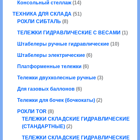
о
1
в
а
Консольный стеллаж
14
в
р
о
в
4
р
а
а
5
в
ТЕХНИКА ДЛЯ СКЛАДА
51
т
о
р
8
1
а
РОХЛИ СИБТАЛЬ
8
о
в
о
т
т
р
в
1
ТЕЛЕЖКИ ГИДРАВЛИЧЕСКИЕ С ВЕСАМИ
1
в
о
о
а
а
т
в
в
1
Штабелеры ручные гидравлические
10
р
о
а
а
0
о
6
в
Штабелеры электрические
6
р
р
т
в
т
а
о
6
о
Платформенные тележки
6
о
р
в
т
в
в
3
Тележки двухколесные ручные
3
о
а
а
т
6
в
р
Для газовых баллонов
6
р
о
т
а
о
о
2
в
Тележки для бочек (бочкокаты)
2
о
р
в
в
т
а
8
в
о
РОХЛИ TOR
8
о
р
т
а
в
ТЕЛЕЖКИ СКЛАДСКИЕ ГИДРАВЛИЧЕСКИЕ
в
а
о
2
р
(СТАНДАРТНЫЕ)
2
а
в
т
о
р
ТЕЛЕЖКИ СКЛАДСКИЕ ГИДРАВЛИЧЕСКИЕ