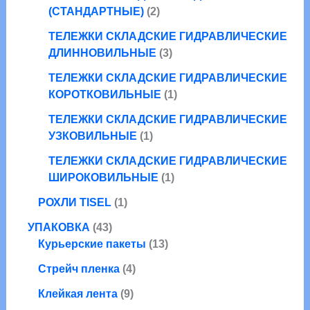
в
а
о
2
р
(СТАНДАРТНЫЕ)
2
а
в
т
о
р
ТЕЛЕЖКИ СКЛАДСКИЕ ГИДРАВЛИЧЕСКИЕ
а
о
в
3
а
ДЛИННОВИЛЬНЫЕ
3
р
в
т
о
а
ТЕЛЕЖКИ СКЛАДСКИЕ ГИДРАВЛИЧЕСКИЕ
о
в
р
1
КОРОТКОВИЛЬНЫЕ
1
в
а
т
а
ТЕЛЕЖКИ СКЛАДСКИЕ ГИДРАВЛИЧЕСКИЕ
о
1
р
УЗКОВИЛЬНЫЕ
1
в
т
а
а
ТЕЛЕЖКИ СКЛАДСКИЕ ГИДРАВЛИЧЕСКИЕ
о
1
р
ШИРОКОВИЛЬНЫЕ
1
в
т
1
а
РОХЛИ TISEL
1
о
т
р
4
в
УПАКОВКА
43
о
3
1
а
Курьерские пакеты
13
в
т
3
р
а
4
Стрейч пленка
4
о
т
р
т
в
9
о
Клейкая лента
9
о
а
т
в