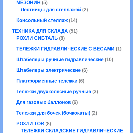
5
о
о
МЕЗОНИН
5
а
р
о
т
в
в
2
Лестницы для стеллажей
2
р
о
в
о
а
т
о
1
в
а
Консольный стеллаж
14
в
р
о
в
4
р
а
а
5
в
ТЕХНИКА ДЛЯ СКЛАДА
51
т
о
р
8
1
а
РОХЛИ СИБТАЛЬ
8
о
в
о
т
т
р
в
1
ТЕЛЕЖКИ ГИДРАВЛИЧЕСКИЕ С ВЕСАМИ
1
в
о
о
а
а
т
в
в
1
Штабелеры ручные гидравлические
10
р
о
а
а
0
о
6
в
Штабелеры электрические
6
р
р
т
в
т
а
о
6
о
Платформенные тележки
6
о
р
в
т
в
в
3
Тележки двухколесные ручные
3
о
а
а
т
6
в
р
Для газовых баллонов
6
р
о
т
а
о
о
2
в
Тележки для бочек (бочкокаты)
2
о
р
в
в
т
а
8
в
о
РОХЛИ TOR
8
о
р
т
а
в
ТЕЛЕЖКИ СКЛАДСКИЕ ГИДРАВЛИЧЕСКИЕ