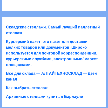
2
а
а
а
т
р
р
о
о
а
в
в
а
Складские стеллажи. Самый лучший паллетный
р
стеллаж.
о
Курьерский пакет -это пакет для доставки
в
мелких товаров или документов. Широко
используется для почтовой корреспонденции,
курьерскими службами, электронными/ маркет
площадками.
Все для склада — АЛТАЙТЕХНОСКЛАД — Дзен
канал
Как выбрать стеллаж
Архивные стеллажи купить в Барнауле