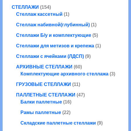
т
р
а
1
в
о
в
СТЕЛЛАЖИ
154
о
о
р
5
1
а
в
Стеллаж кассетный
1
в
в
а
4
т
р
а
а
1
Стеллаж набивной(глубинный)
1
т
о
а
р
р
т
о
в
о
5
Стеллажи Б/у и комплектующие
5
о
о
в
а
в
т
в
в
1
Стеллажи для метизов и крепежа
1
а
р
о
а
т
р
9
в
Стеллажи с ячейками (ЛДСП)
9
р
о
а
т
а
6
в
АРХИВНЫЕ СТЕЛЛАЖИ
60
о
р
0
а
3
Комплектующие архивного стеллажа
3
в
о
т
р
т
1
а
в
ГРУЗОВЫЕ СТЕЛЛАЖИ
11
о
о
1
р
в
4
в
ПАЛЛЕТНЫЕ СТЕЛЛАЖИ
47
т
о
1
а
7
а
Балки паллетные
16
о
в
6
р
т
р
2
в
Рамы паллетные
22
т
о
о
а
2
а
о
в
в
9
Складские паллетные стеллажи
9
т
р
в
а
т