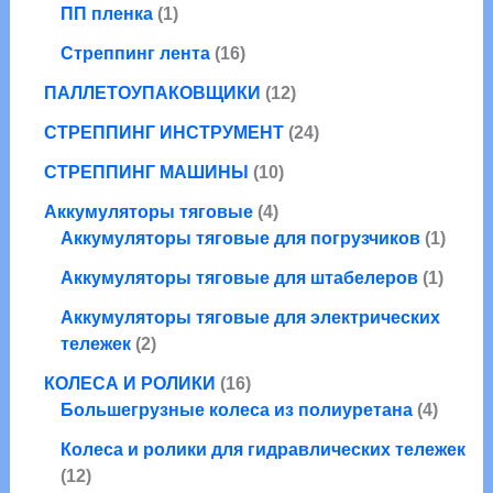
1
в
ПП пленка
1
р
о
а
т
а
а
в
1
р
Стреппинг лента
16
о
р
а
6
о
в
а
1
ПАЛЛЕТОУПАКОВЩИКИ
12
р
т
в
а
2
о
о
2
СТРЕППИНГ ИНСТРУМЕНТ
24
р
т
в
в
4
1
о
СТРЕППИНГ МАШИНЫ
10
а
т
0
в
р
4
о
Аккумуляторы тяговые
4
т
а
о
т
в
1
Аккумуляторы тяговые для погрузчиков
1
о
р
в
о
а
т
в
о
1
Аккумуляторы тяговые для штабелеров
1
в
р
о
а
в
т
а
а
в
Аккумуляторы тяговые для электрических
р
о
2
р
а
тележек
2
о
в
т
а
р
1
в
а
КОЛЕСА И РОЛИКИ
16
о
6
4
р
Большегрузные колеса из полиуретана
4
в
т
т
а
Колеса и ролики для гидравлических тележек
о
о
1
р
12
в
в