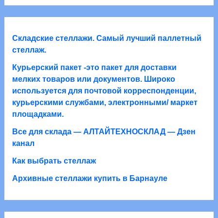
р
р
о
о
а
в
в
а
Складские стеллажи. Самый лучший паллетный
р
стеллаж.
о
Курьерский пакет -это пакет для доставки
в
мелких товаров или документов. Широко
используется для почтовой корреспонденции,
курьерскими службами, электронными/ маркет
площадками.
Все для склада — АЛТАЙТЕХНОСКЛАД — Дзен
канал
Как выбрать стеллаж
Архивные стеллажи купить в Барнауле