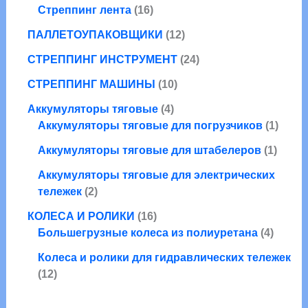
т
а
а
в
1
р
Стреппинг лента
16
о
р
а
6
о
в
а
1
ПАЛЛЕТОУПАКОВЩИКИ
12
р
т
в
а
2
о
о
2
СТРЕППИНГ ИНСТРУМЕНТ
24
р
т
в
в
4
1
о
СТРЕППИНГ МАШИНЫ
10
а
т
0
в
р
4
о
Аккумуляторы тяговые
4
т
а
о
т
в
1
Аккумуляторы тяговые для погрузчиков
1
о
р
в
о
а
т
в
о
1
Аккумуляторы тяговые для штабелеров
1
в
р
о
а
в
т
а
а
в
Аккумуляторы тяговые для электрических
р
о
2
р
а
тележек
2
о
в
т
а
р
1
в
а
КОЛЕСА И РОЛИКИ
16
о
6
4
р
Большегрузные колеса из полиуретана
4
в
т
т
а
Колеса и ролики для гидравлических тележек
о
о
1
р
12
в
в
2
а
а
а
т