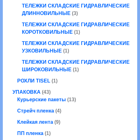
в
т
о
р
ТЕЛЕЖКИ СКЛАДСКИЕ ГИДРАВЛИЧЕСКИЕ
а
о
в
3
а
ДЛИННОВИЛЬНЫЕ
3
р
в
т
о
а
ТЕЛЕЖКИ СКЛАДСКИЕ ГИДРАВЛИЧЕСКИЕ
о
в
р
1
КОРОТКОВИЛЬНЫЕ
1
в
а
т
а
ТЕЛЕЖКИ СКЛАДСКИЕ ГИДРАВЛИЧЕСКИЕ
о
1
р
УЗКОВИЛЬНЫЕ
1
в
т
а
а
ТЕЛЕЖКИ СКЛАДСКИЕ ГИДРАВЛИЧЕСКИЕ
о
1
р
ШИРОКОВИЛЬНЫЕ
1
в
т
1
а
РОХЛИ TISEL
1
о
т
р
4
в
УПАКОВКА
43
о
3
1
а
Курьерские пакеты
13
в
т
3
р
а
4
Стрейч пленка
4
о
т
р
т
в
9
о
Клейкая лента
9
о
а
т
в
1
в
ПП пленка
1
р
о
а