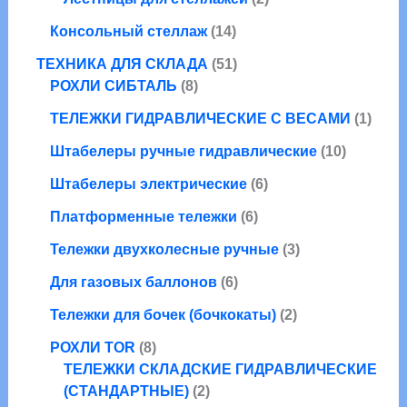
р
о
в
о
а
т
о
1
в
а
Консольный стеллаж
14
в
р
о
в
4
р
а
а
5
в
ТЕХНИКА ДЛЯ СКЛАДА
51
т
о
р
8
1
а
РОХЛИ СИБТАЛЬ
8
о
в
о
т
т
р
в
1
ТЕЛЕЖКИ ГИДРАВЛИЧЕСКИЕ С ВЕСАМИ
1
в
о
о
а
а
т
в
в
1
Штабелеры ручные гидравлические
10
р
о
а
а
0
о
6
в
Штабелеры электрические
6
р
р
т
в
т
а
о
6
о
Платформенные тележки
6
о
р
в
т
в
в
3
Тележки двухколесные ручные
3
о
а
а
т
6
в
р
Для газовых баллонов
6
р
о
т
а
о
о
2
в
Тележки для бочек (бочкокаты)
2
о
р
в
в
т
а
8
в
о
РОХЛИ TOR
8
о
р
т
а
в
ТЕЛЕЖКИ СКЛАДСКИЕ ГИДРАВЛИЧЕСКИЕ
в
а
о
2
р
(СТАНДАРТНЫЕ)
2
а