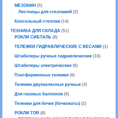
в
а
т
5
о
о
МЕЗОНИН
5
а
р
о
т
в
в
2
Лестницы для стеллажей
2
р
о
в
о
а
т
о
1
в
а
Консольный стеллаж
14
в
р
о
в
4
р
а
а
5
в
ТЕХНИКА ДЛЯ СКЛАДА
51
т
о
р
8
1
а
РОХЛИ СИБТАЛЬ
8
о
в
о
т
т
р
в
1
ТЕЛЕЖКИ ГИДРАВЛИЧЕСКИЕ С ВЕСАМИ
1
в
о
о
а
а
т
в
в
1
Штабелеры ручные гидравлические
10
р
о
а
а
0
о
6
в
Штабелеры электрические
6
р
р
т
в
т
а
о
6
о
Платформенные тележки
6
о
р
в
т
в
в
3
Тележки двухколесные ручные
3
о
а
а
т
6
в
р
Для газовых баллонов
6
р
о
т
а
о
о
2
в
Тележки для бочек (бочкокаты)
2
о
р
в
в
т
а
8
в
о
РОХЛИ TOR
8
о
р