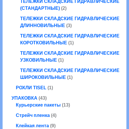
т
а
в
ТЕЛЕЖКИ СКЛАДСКИЕ ГИДРАВЛИЧЕСКИЕ
в
а
о
2
р
(СТАНДАРТНЫЕ)
2
а
в
т
о
р
ТЕЛЕЖКИ СКЛАДСКИЕ ГИДРАВЛИЧЕСКИЕ
а
о
в
3
а
ДЛИННОВИЛЬНЫЕ
3
р
в
т
о
а
ТЕЛЕЖКИ СКЛАДСКИЕ ГИДРАВЛИЧЕСКИЕ
о
в
р
1
КОРОТКОВИЛЬНЫЕ
1
в
а
т
а
ТЕЛЕЖКИ СКЛАДСКИЕ ГИДРАВЛИЧЕСКИЕ
о
1
р
УЗКОВИЛЬНЫЕ
1
в
т
а
а
ТЕЛЕЖКИ СКЛАДСКИЕ ГИДРАВЛИЧЕСКИЕ
о
1
р
ШИРОКОВИЛЬНЫЕ
1
в
т
1
а
РОХЛИ TISEL
1
о
т
р
4
в
УПАКОВКА
43
о
3
1
а
Курьерские пакеты
13
в
т
3
р
а
4
Стрейч пленка
4
о
т
р
т
в
9
о
Клейкая лента
9
о