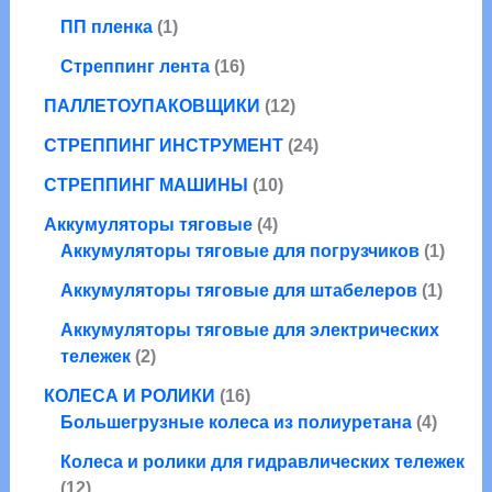
а
т
в
1
в
ПП пленка
1
р
о
а
т
а
а
в
1
р
Стреппинг лента
16
о
р
а
6
о
в
а
1
ПАЛЛЕТОУПАКОВЩИКИ
12
р
т
в
а
2
о
о
2
СТРЕППИНГ ИНСТРУМЕНТ
24
р
т
в
в
4
1
о
СТРЕППИНГ МАШИНЫ
10
а
т
0
в
р
4
о
Аккумуляторы тяговые
4
т
а
о
т
в
1
Аккумуляторы тяговые для погрузчиков
1
о
р
в
о
а
т
в
о
1
Аккумуляторы тяговые для штабелеров
1
в
р
о
а
в
т
а
а
в
Аккумуляторы тяговые для электрических
р
о
2
р
а
тележек
2
о
в
т
а
р
1
в
а
КОЛЕСА И РОЛИКИ
16
о
6
4
р
Большегрузные колеса из полиуретана
4
в
т
т
а
Колеса и ролики для гидравлических тележек
о
о
1
р
12