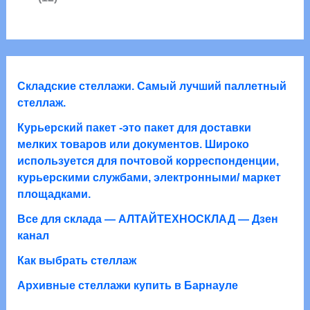
в
в
2
а
а
а
т
р
р
о
о
а
в
в
а
Складские стеллажи. Самый лучший паллетный
р
стеллаж.
о
Курьерский пакет -это пакет для доставки
в
мелких товаров или документов. Широко
используется для почтовой корреспонденции,
курьерскими службами, электронными/ маркет
площадками.
Все для склада — АЛТАЙТЕХНОСКЛАД — Дзен
канал
Как выбрать стеллаж
Архивные стеллажи купить в Барнауле