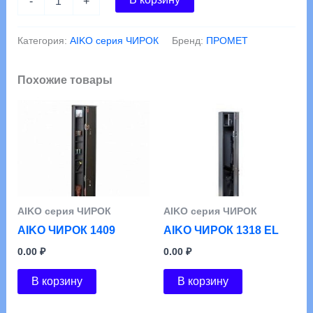
-
+
товара
AIKO
ЧИРОК
Категория:
АIKO серия ЧИРОК
Бренд:
ПРОМЕТ
1325
Похожие товары
АIKO серия ЧИРОК
АIKO серия ЧИРОК
AIKO ЧИРОК 1409
AIKO ЧИРОК 1318 EL
0.00
₽
0.00
₽
В корзину
В корзину